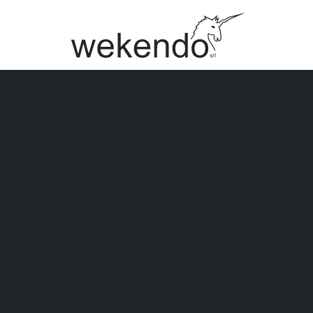
MARCHI
Citterio
Mafi
UniFor
Kvadrat
Vitra
MillerKno
Caimi
Bimos
Interstuhl
AP Colle
Aeris
Gerflor
Regent
Apostoli
Tutti i marchi