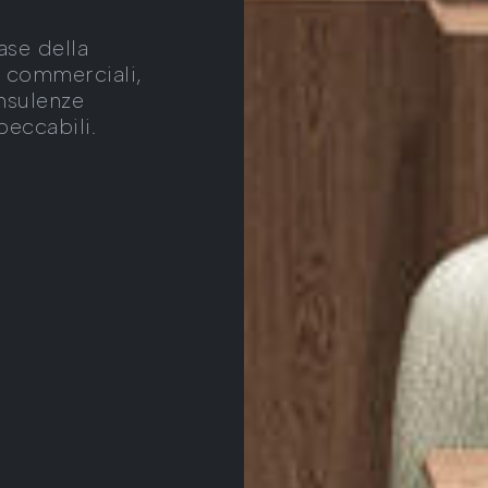
ase della
e commerciali,
nsulenze
peccabili.