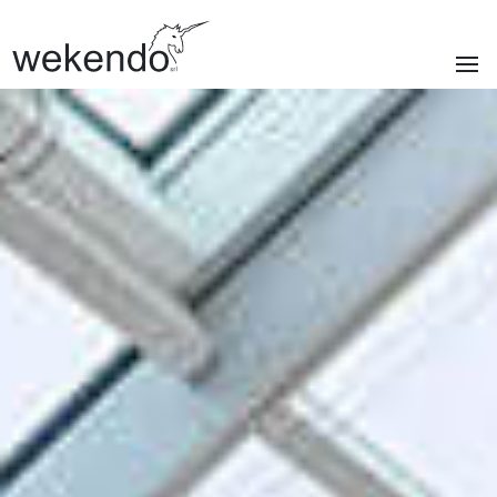
SEZIONI
Homepage
Marchi
Servizi
Chi siamo
Realizzazioni
News e blog
Contatti
|
Privacy policy
Cookie policy
ITA
/
ENG