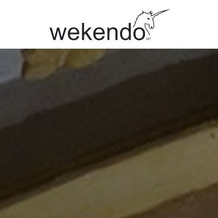
MARCHI
Citterio
Mafi
UniFor
Kvadrat
Vitra
MillerKno
Caimi
Bimos
Interstuhl
AP Colle
Aeris
Gerflor
Regent
Apostoli
Tutti i marchi